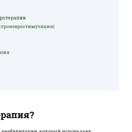
ротерапии
ектроневростимуляция)
апия
ерапия?
и реабилитации, который использует