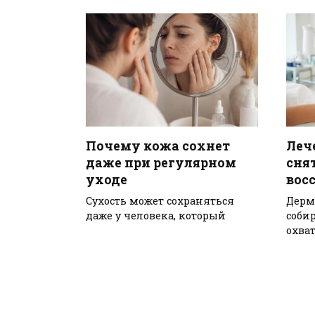
Почему кожа сохнет
Леч
даже при регулярном
сня
уходе
вос
Сухость может сохраняться
Дерм
даже у человека, который
соби
охва