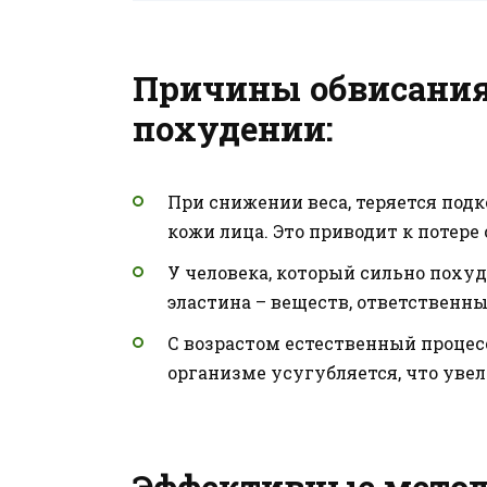
Причины обвисания
похудении:
При снижении веса, теряется под
кожи лица. Это приводит к потере
У человека, который сильно поху
эластина – веществ, ответственны
С возрастом естественный процес
организме усугубляется, что уве
Эффективные метод