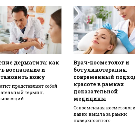
ение дерматита: как
Врач-косметолог и
ть воспаление и
ботулинотерапия:
становить кожу
современный подхо
красоте в рамках
атит представляет собой
доказательной
рательный термин,
медицины
тывающий
Современная косметолог
давно вышла за рамки
поверхностного