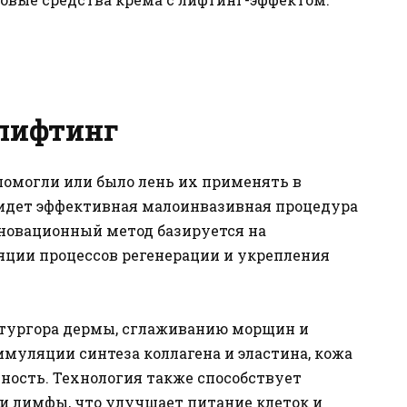
лифтинг
помогли или было лень их применять в
ридет эффективная малоинвазивная процедура
нновационный метод базируется на
ции процессов регенерации и укрепления
тургора дермы, сглаживанию морщин и
муляции синтеза коллагена и эластина, кожа
ность. Технология также способствует
 лимфы, что улучшает питание клеток и