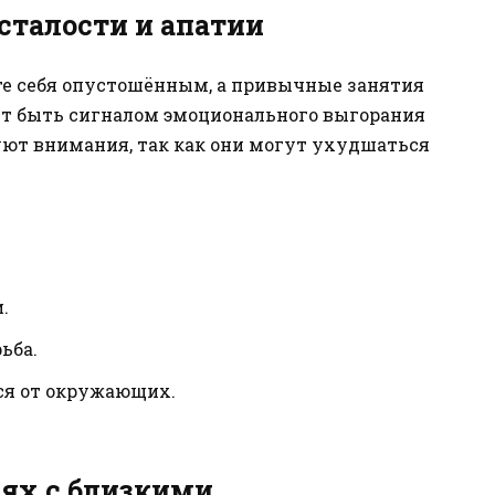
сталости и апатии
те себя опустошённым, а привычные занятия
жет быть сигналом эмоционального выгорания
уют внимания, так как они могут ухудшаться
.
ьба.
ся от окружающих.
ях с близкими