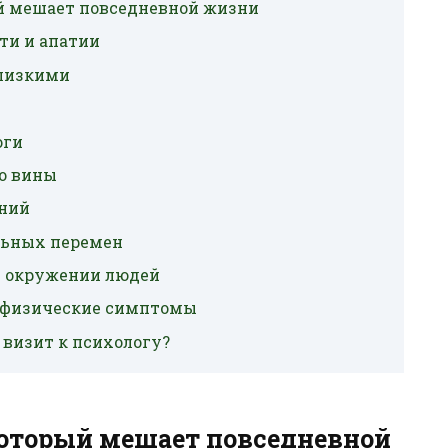
ый мешает повседневной жизни
ти и апатии
близкими
оги
во вины
ений
льных перемен
 в окружении людей
е физические симптомы
визит к психологу?
который мешает повседневной