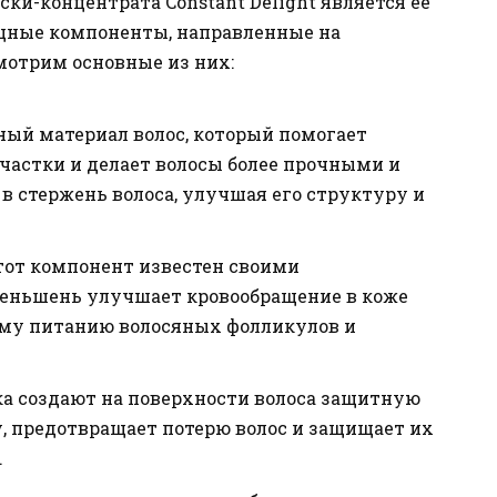
и-концентрата Constant Delight является ее
щные компоненты, направленные на
смотрим основные из них:
ьный материал волос, который помогает
частки и делает волосы более прочными и
в стержень волоса, улучшая его структуру и
Этот компонент известен своими
ньшень улучшает кровообращение в коже
ому питанию волосяных фолликулов и
ка создают на поверхности волоса защитную
у, предотвращает потерю волос и защищает их
.