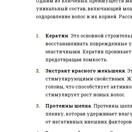
Одним из ключевых преимуществ маск
уникальный состав, включающий мо
оздоровление волос и их корней. Рас
Кератин
. Это основной строител
восстанавливать поврежденные у
эластичными. Кератин проникает 
предотвращая ломкость.
Экстракт красного женьшеня
. 
стимулирующими свойствами. Же
головы, что способствует активн
стимулирует рост новых волос.
Протеины шелка
. Протеины шел
пленку, которая удерживает влаг
от негативных внешних факторов