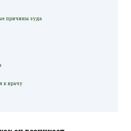
ые причины зуда
я
я к врачу